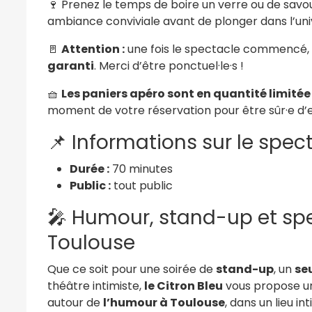
🍷 Prenez le temps de boire un verre ou de savo
ambiance conviviale avant de plonger dans l’uni
🚪
Attention :
une fois le spectacle commencé,
garanti
. Merci d’être ponctuel·le·s !
🧺
Les paniers apéro sont en quantité limitée
moment de votre réservation pour être sûr·e d’e
📌 Informations sur le spec
Durée :
70 minutes
Public :
tout public
🎤 Humour, stand-up et spe
Toulouse
Que ce soit pour une soirée de
stand-up
, un
se
théâtre intimiste,
le Citron Bleu
vous propose u
autour de
l’humour à Toulouse
, dans un lieu in