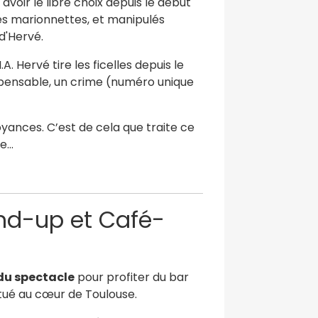
avoir le libre choix depuis le début
 des marionnettes, et manipulés
d'Hervé.
A. Hervé tire les ficelles depuis le
pensable, un crime (numéro unique
royances. C’est de cela que traite ce
re…
and-up et Café-
 du spectacle
pour profiter du bar
itué au cœur de Toulouse.